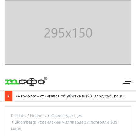
С
бербанк впервые раскрыл доходы от своего небанковского бизнеса
Главная
Новости
Юриспруденция
Bloomberg: Российские миллиардеры потеряли $39
млрд