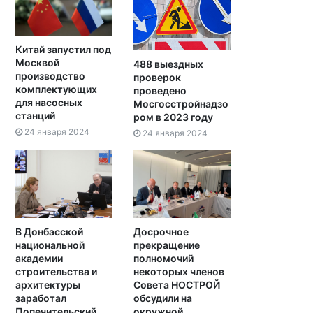
Китай запустил под
Москвой
488 выездных
производство
проверок
комплектующих
проведено
для насосных
Мосгосстройнадзо
станций
ром в 2023 году
24 января 2024
24 января 2024
В Донбасской
Досрочное
национальной
прекращение
академии
полномочий
строительства и
некоторых членов
архитектуры
Совета НОСТРОЙ
заработал
обсудили на
Попечительский
окружной