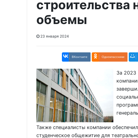
строительства 
объемы
23 января 2024
ВКонтакте
Одноклассники
За 2023
компани
заверши
социаль
програм
генерал
Также специалисты компании обеспечили
студенческое общежитие для театрально