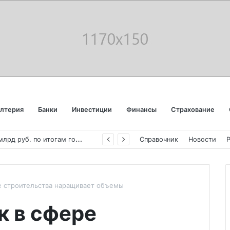
алтерия
Банки
Инвестиции
Финансы
Страхование
«
Аэрофлот» отчитался об убытке в 123 млрд руб. по итогам года пандемии
Справочник
Новости
е строительства наращивает объемы
к в сфере