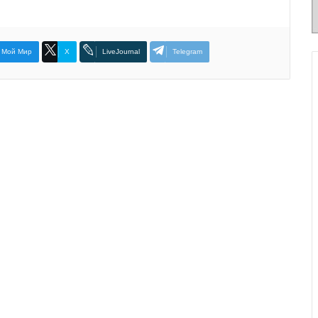
Мой Мир
X
LiveJournal
Telegram