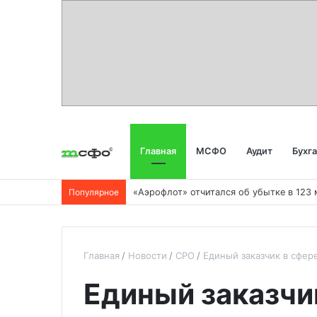
Главная
МСФО
Аудит
Бухг
Популярное
Главная
Новости
СРО
Единый заказчик в сфер
Единый заказчи